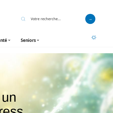
anté
Seniors
 un
tress