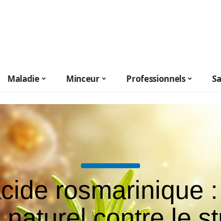
Maladie
Minceur
Professionnels
S
acide rosmarinique :
é naturel contre le s