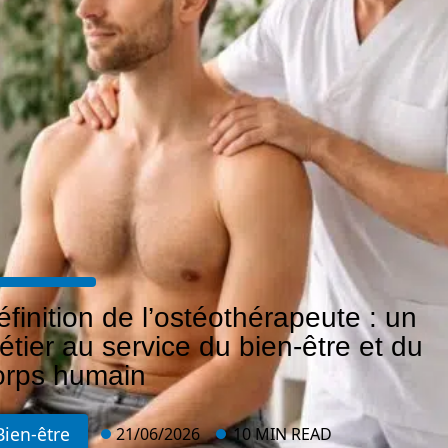
éfinition de l’ostéothérapeute : un
étier au service du bien-être et du
orps humain
Bien-être
21/06/2026
10 MIN READ