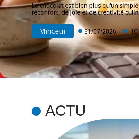
Le chocolat est bien plus qu'un simple
réconfort, de joie et de créativité culi
Minceur
31/07/2026
10
ACTU