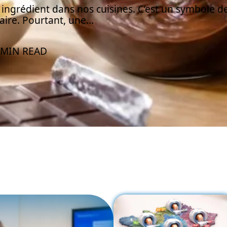
 ingrédient dans nos cuisines. C’est un symbole d
naire. Pourtant, une
…
 MIN READ