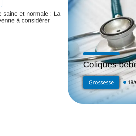
 saine et normale : La
enne à considérer
Coliques bébé
Grossesse
18/