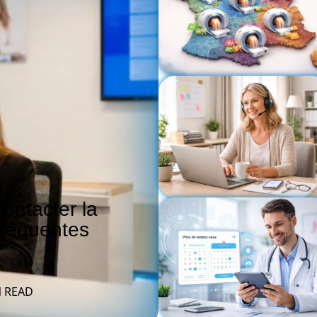
ontacter la
fréquentes
N READ