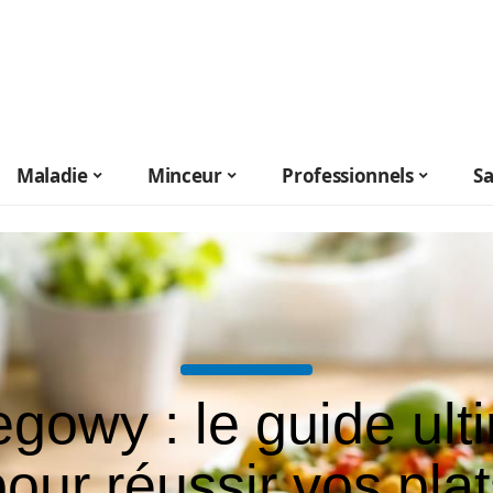
Maladie
Minceur
Professionnels
S
gowy : le guide ult
our réussir vos pla