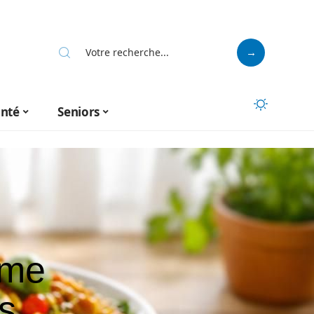
anté
Seniors
ime
ts