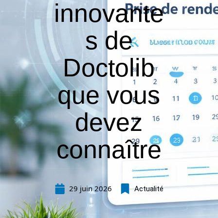
innovante
s de
Doctolib
que vous
devez
connaître
29 juin 2026
Actualité