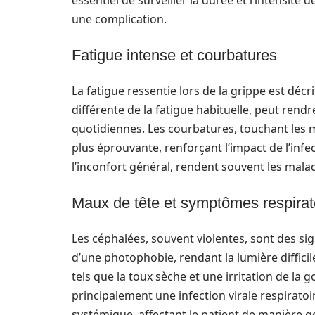
essentiel de surveiller la durée et l’intensité 
une complication.
Fatigue intense et courbatures
La fatigue ressentie lors de la grippe est déc
différente de la fatigue habituelle, peut rend
quotidiennes. Les courbatures, touchant les m
plus éprouvante, renforçant l’impact de l’inf
l’inconfort général, rendent souvent les malad
Maux de tête et symptômes respirat
Les céphalées, souvent violentes, sont des si
d’une photophobie, rendant la lumière difficil
tels que la toux sèche et une irritation de la 
principalement une infection virale respirato
systémique, affectant le patient de manière g