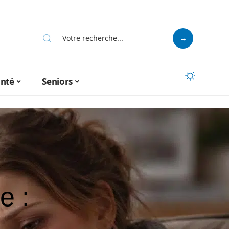
anté
Seniors
e :