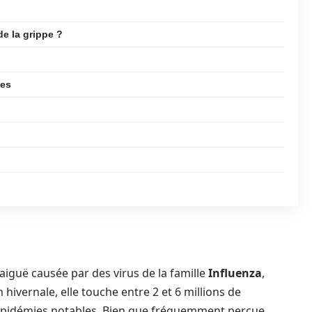
e la grippe ?
ues
 aiguë causée par des virus de la famille
Influenza
,
hivernale, elle touche entre 2 et 6 millions de
épidémies notables. Bien que fréquemment perçue