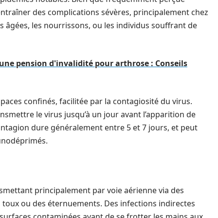
ntraîner des complications sévères, principalement chez
s âgées, les nourrissons, ou les individus souffrant de
 pension d'invalidité pour arthrose : Conseils
aces confinés, facilitée par la contagiosité du virus.
mettre le virus jusqu’à un jour avant l’apparition de
tagion dure généralement entre 5 et 7 jours, et peut
munodéprimés.
smettant principalement par voie aérienne via des
la toux ou des éternuements. Des infections indirectes
surfaces contaminées avant de se frotter les mains aux