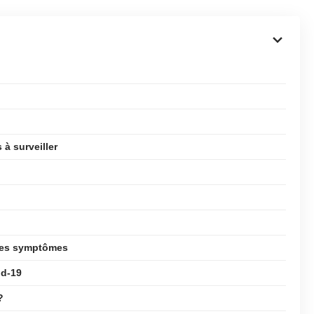
 à surveiller
 des symptômes
id-19
?