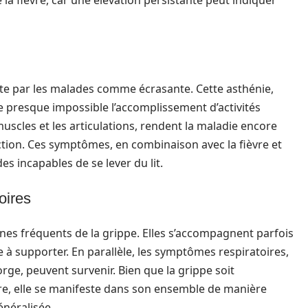
de la fièvre, car une élévation persistante peut indiquer
rite par les malades comme écrasante. Cette asthénie,
re presque impossible l’accomplissement d’activités
uscles et les articulations, rendent la maladie encore
ection. Ces symptômes, en combinaison avec la fièvre et
es incapables de se lever du lit.
oires
gnes fréquents de la grippe. Elles s’accompagnent parfois
e à supporter. En parallèle, les symptômes respiratoires,
gorge, peuvent survenir. Bien que la grippe soit
ire, elle se manifeste dans son ensemble de manière
énéralisée.