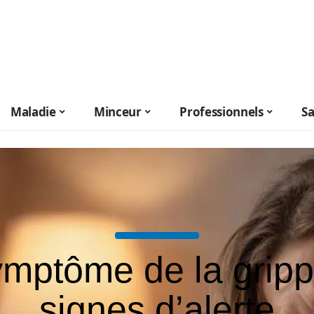
Maladie
Minceur
Professionnels
S
mptôme de la gripp
signes d’alerte