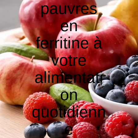
pauvres
en
ferritine à
votre
alimentati
on
quotidienn
e