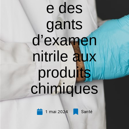
e des
gants
d’examen
nitrile aux
produits
chimiques
1 mai 2024
Santé