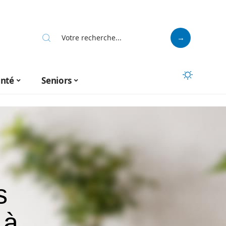
anté
Seniors
s
 à