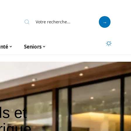
anté
Seniors
ls et
rique