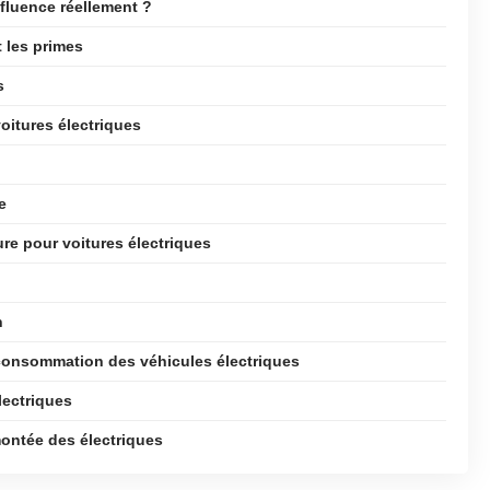
nfluence réellement ?
t les primes
s
oitures électriques
e
re pour voitures électriques
n
 consommation des véhicules électriques
lectriques
ontée des électriques