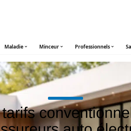
Maladie
Minceur
Professionnels
S
tarifs conventionne
assureurs auto élect