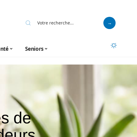
anté
Seniors
es de
deurs