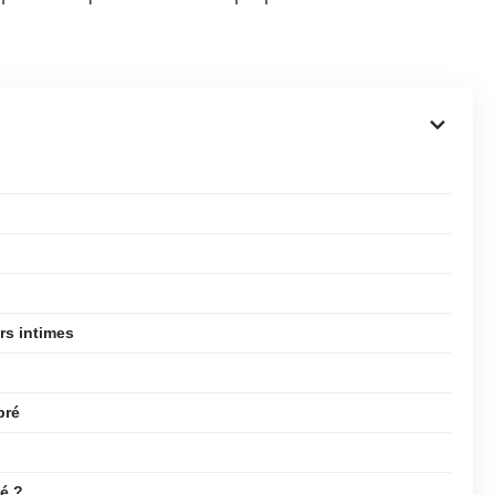
rs intimes
bré
é ?