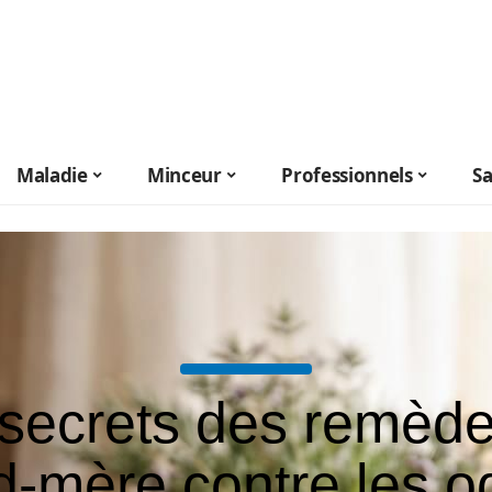
Maladie
Minceur
Professionnels
S
secrets des remèd
d-mère contre les o