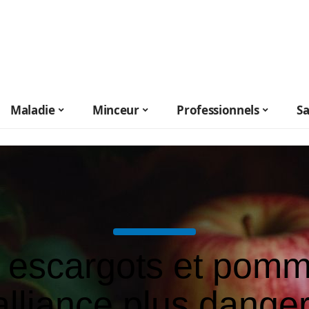
Maladie
Minceur
Professionnels
S
 escargots et pomm
alliance plus dange