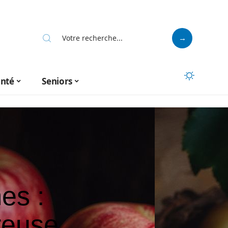
anté
Seniors
es :
reuse