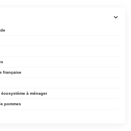
ode
es
e française
un écosystème à ménager
s de pommes