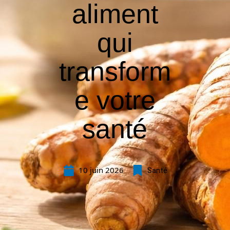
aliment
qui
transform
e votre
santé
10 juin 2026
Santé