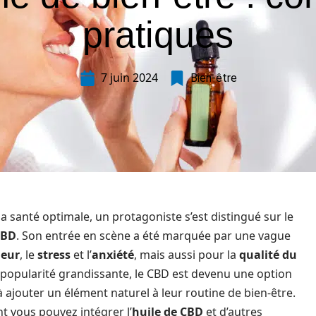
pratiques
7 juin 2024
Bien-être
la santé optimale, un protagoniste s’est distingué sur le
CBD
. Son entrée en scène a été marquée par une vague
leur
, le
stress
et l’
anxiété
, mais aussi pour la
qualité du
sa popularité grandissante, le CBD est devenu une option
 ajouter un élément naturel à leur routine de bien-être.
t vous pouvez intégrer l’
huile de CBD
et d’autres