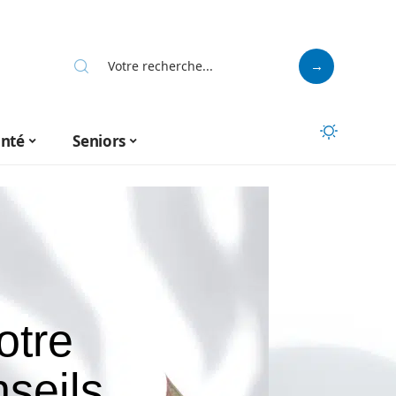
anté
Seniors
otre
nseils