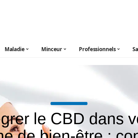
Maladie
Minceur
Professionnels
S
égrer le CBD dans v
ne de bien-être : co