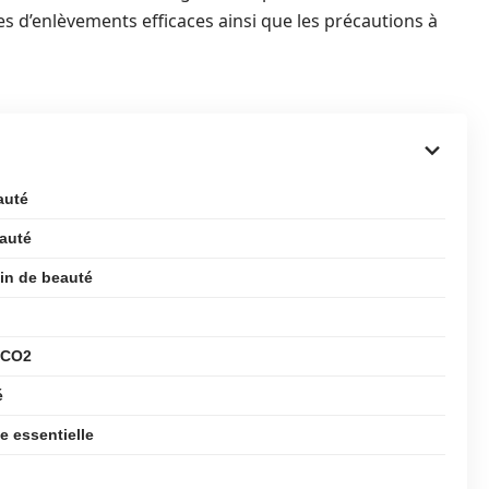
es d’enlèvements efficaces ainsi que les précautions à
auté
eauté
ain de beauté
r CO2
é
e essentielle