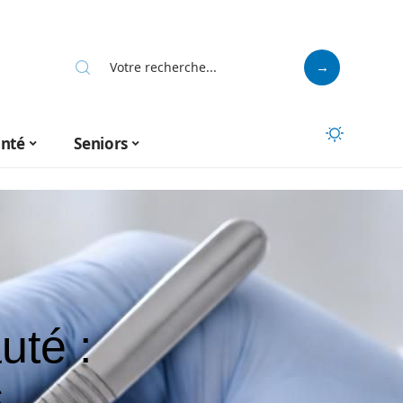
anté
Seniors
uté :
s