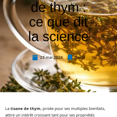
de thym :
ce que dit
la science
23 mai 2026
Santé
La
tisane de thym
, prisée pour ses multiples bienfaits,
attire un intérêt croissant tant pour ses propriétés