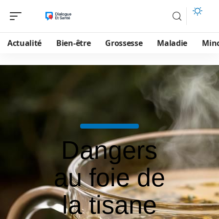
Actualité
Bien-être
Grossesse
Maladie
Min
Dangers
au foie de
la tisane