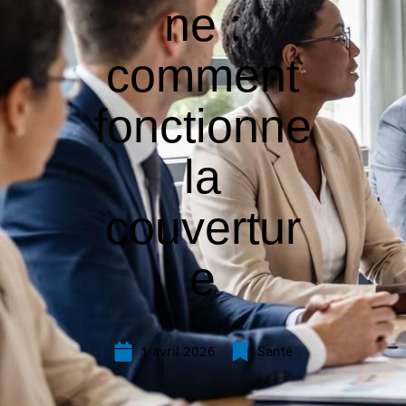
ne :
comment
fonctionne
la
couvertur
e
1 avril 2026
Santé