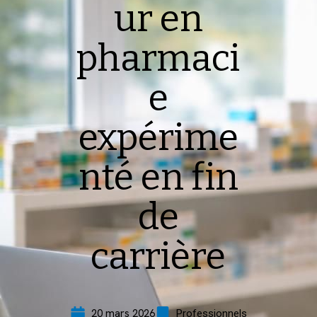
ur en
pharmaci
e
expérime
nté en fin
de
carrière
20 mars 2026
Professionnels