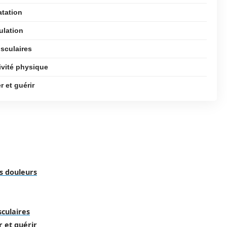
atation
ulation
sculaires
ivité physique
 et guérir
s douleurs
culaires
r et guérir