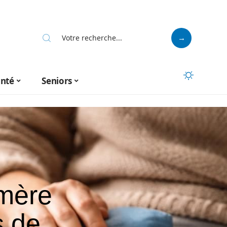
anté
Seniors
mère
s de