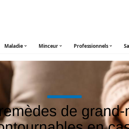
Maladie
Minceur
Professionnels
S
 remèdes de grand-
ontournables en ca