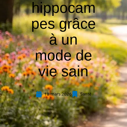
hippocam
pes grâce
à un
mode de
vie sain
18 mars 2026
Santé