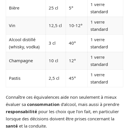
1 verre
Bière
25 cl
5°
standard
1 verre
Vin
12,5 cl
10-12°
standard
Alcool distillé
1 verre
3 cl
40°
(whisky, vodka)
standard
1 verre
Champagne
10 cl
12°
standard
1 verre
Pastis
2,5 cl
45°
standard
Connaître ces équivalences aide non seulement à mieux
évaluer sa
consommation
d’alcool, mais aussi à prendre
responsabilité
pour les choix que l’on fait, en particulier
lorsque des décisions doivent être prises concernant la
santé
et la conduite.