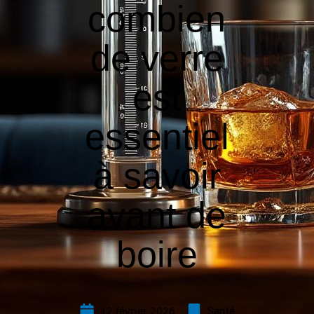
combien
de verre
est
essentiel
à savoir
avant de
boire
12 février 2026
Santé