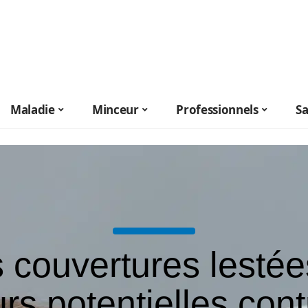
Maladie
Minceur
Professionnels
S
 couvertures lestée
urs potentielles cont