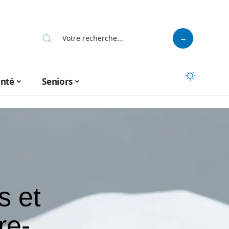
anté
Seniors
s et
re-