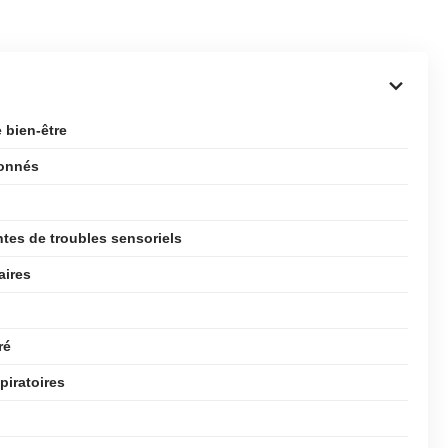
 bien-être
çonnés
ntes de troubles sensoriels
aires
ré
piratoires