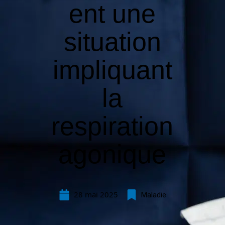
ent une
situation
impliquant
la
respiration
agonique
28 mai 2025
Maladie