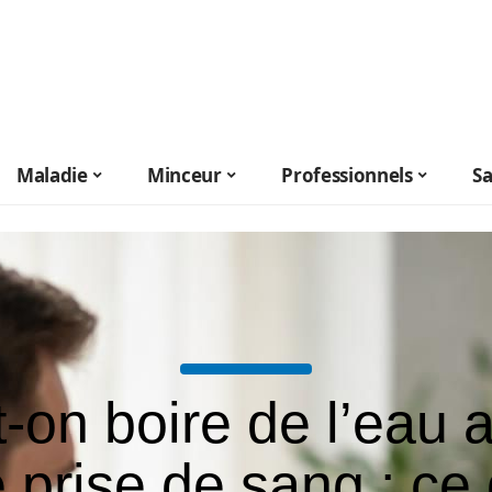
Maladie
Minceur
Professionnels
S
-on boire de l’eau 
 prise de sang : ce