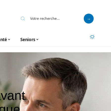
anté
Seniors
avant
 que